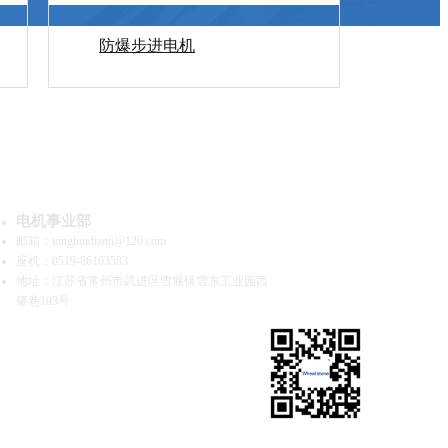
防爆步进电机
系我们
电机事业部
邮箱：tonghuidianji@126.com
座机：0519-86163583
地址：江苏省常州市武进区雪堰镇雪东工业园西
肇巷103号