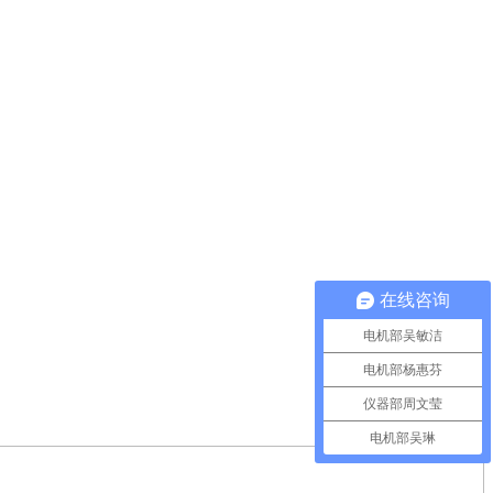
在线咨询
电机部吴敏洁
电机部杨惠芬
仪器部周文莹
电机部吴琳