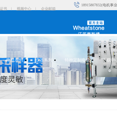
18915807832(电机事
证书
|
视频中心
|
企业邮箱
18915029551(电机事
18101502570(电机事
18961193390(电机事
电机系列
仪器系列
特种定制电机
下载中