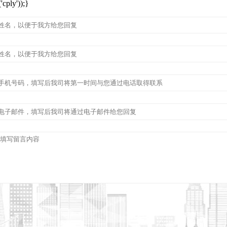
cply'));}