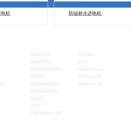
服电机
防辐射步进电机
航
电机系列
仪器系列
联
防爆控制电机
在线色谱仪
防爆辐射电机
采样器
煤安型防爆伺服电机
实验室分析仪器
无刷电机
实验室粉碎设备
电机
防爆控制电机系列
实验室定制产品
防辐射高低温电机
伺服电机
驱动器
防爆伺服驱动一体机