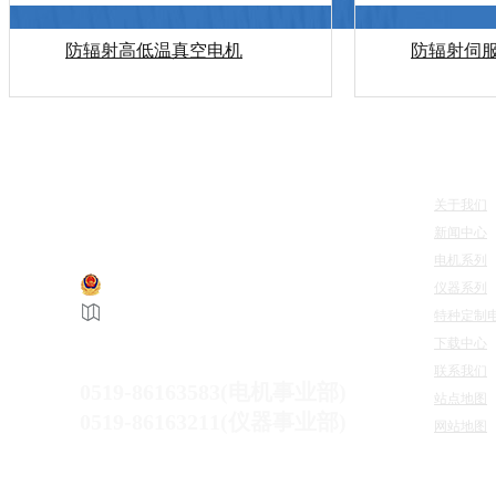
防辐射高低温真空电机
防辐射伺
快速导
关于我们
江苏惠斯通机电科技有限公司 版权所有
新闻中心
电机系列
仪器系列
苏公网安备 32041202002749号
特种定制
备案号：
苏ICP备12039845号-5
下载中心
咨询热线：
联系我们
0519-86163583(电机事业部)
站点地图
0519-86163211(仪器事业部)
网站地图