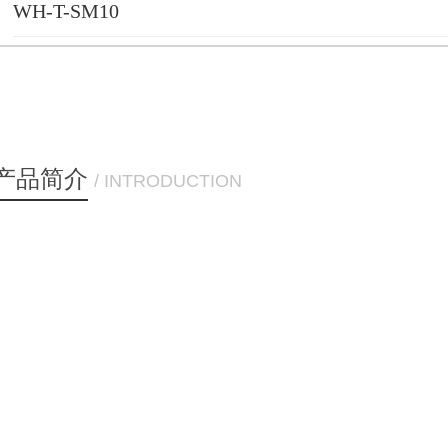
WH-T-SM10
产品简介
/ INTRODUCTION