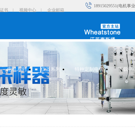
18915029551(电机事
证书
|
视频中心
|
企业邮箱
18101502570(电机事
18961193390(电机事
18915807832(电机事
电机系列
仪器系列
特种定制电机
下载中