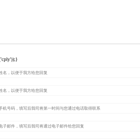
cply'));}