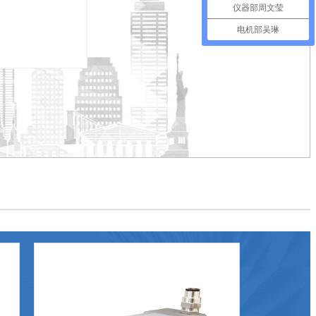
仪器部周文莹
电机部吴琳