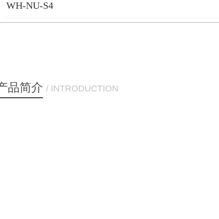
WH-NU-S4
产品简介
/ INTRODUCTION