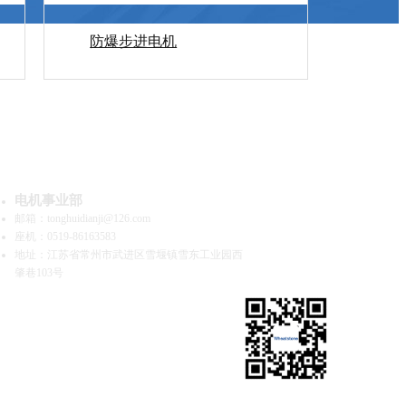
防爆步进电机
系我们
电机事业部
邮箱：tonghuidianji@126.com
座机：0519-86163583
地址：江苏省常州市武进区雪堰镇雪东工业园西
肇巷103号