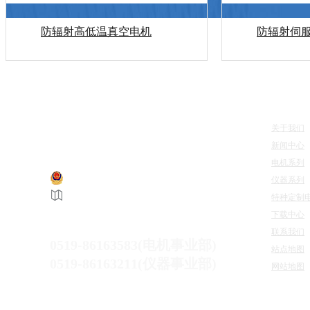
防辐射高低温真空电机
防辐射伺
快速导
关于我们
江苏惠斯通机电科技有限公司 版权所有
新闻中心
电机系列
仪器系列
苏公网安备 32041202002749号
特种定制
备案号：
苏ICP备12039845号-5
下载中心
咨询热线：
联系我们
0519-86163583(电机事业部)
站点地图
0519-86163211(仪器事业部)
网站地图