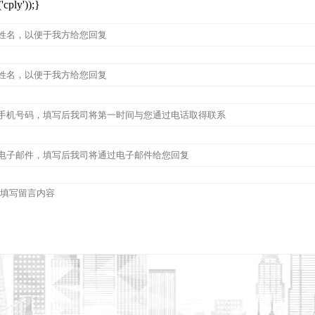
cply'));}