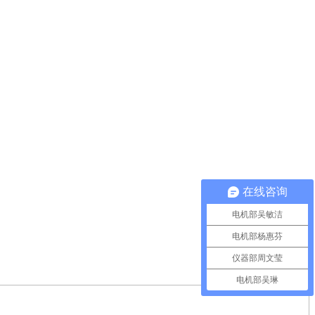
在线咨询
电机部吴敏洁
电机部杨惠芬
仪器部周文莹
电机部吴琳