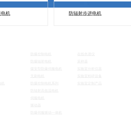
服电机
防辐射步进电机
航
电机系列
仪器系列
联
防爆控制电机
在线色谱仪
防爆辐射电机
采样器
煤安型防爆伺服电机
实验室分析仪器
无刷电机
实验室粉碎设备
电机
防爆控制电机系列
实验室定制产品
防辐射高低温电机
伺服电机
驱动器
防爆伺服驱动一体机