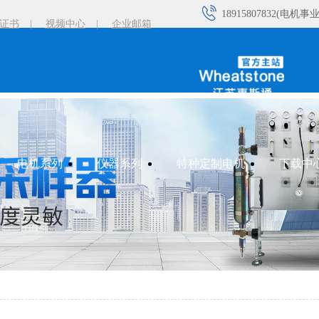
18915807832(电机事
证书
|
视频中心
|
企业邮箱
18915029551(电机事
18101502570(电机事
18961193390(电机事
电机系列
仪器系列
特种定制电机
下载中