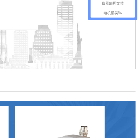
仪器部周文莹
电机部吴琳