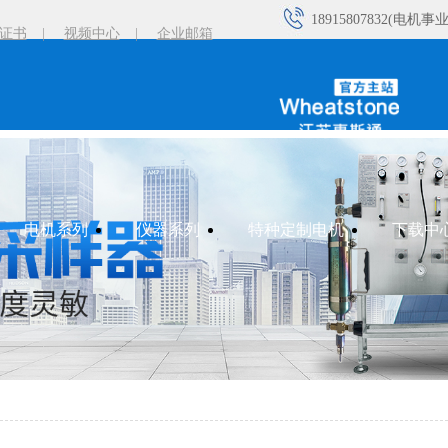
18915807832(电机事
证书
|
视频中心
|
企业邮箱
18915029551(电机事
18101502570(电机事
18961193390(电机事
电机系列
仪器系列
特种定制电机
下载中