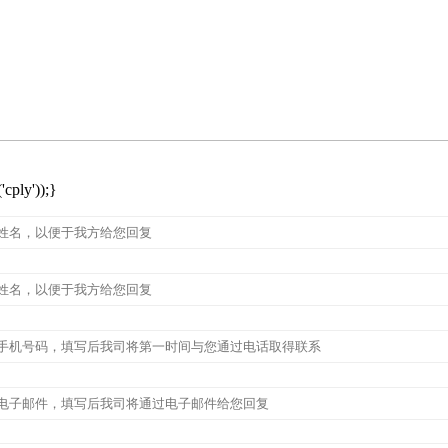
cply'));}